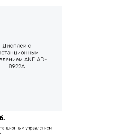
Дисплей с
истанционным
влением AND AD-
8922A
б.
станционным управлением
A