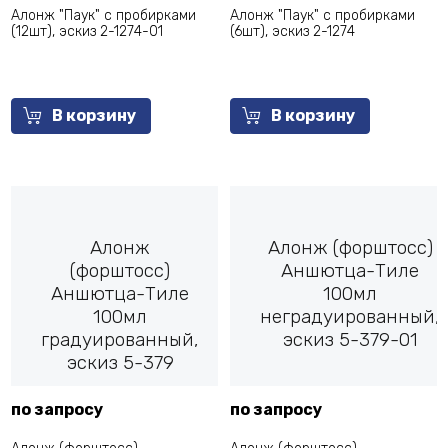
Алонж "Паук" с пробирками
Алонж "Паук" с пробирками
(12шт), эскиз 2-1274-01
(6шт), эскиз 2-1274
В корзину
В корзину
Алонж
Алонж (форштосс)
(форштосс)
Аншютца-Тиле
Аншютца-Тиле
100мл
100мл
неградуированный,
градуированный,
эскиз 5-379-01
эскиз 5-379
по запросу
по запросу