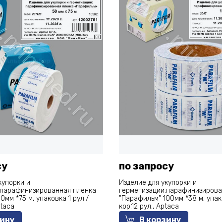
су
по запросу
купорки и
Изделие для укупорки и
:парафинизированная пленка
герметизации:парафинизирова
0мм *75 м, упаковка 1 рул./
"Парафильм" 100мм *38 м, упако
ptaca
кор.12 рул., Aptaca
зину
В корзину