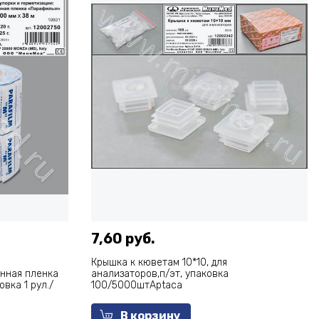
7,60 руб.
Крышка к кюветам 10*10, для
нная пленка
анализаторов,п/эт, упаковка
вка 1 рул./
100/5000штAptaca
В корзину