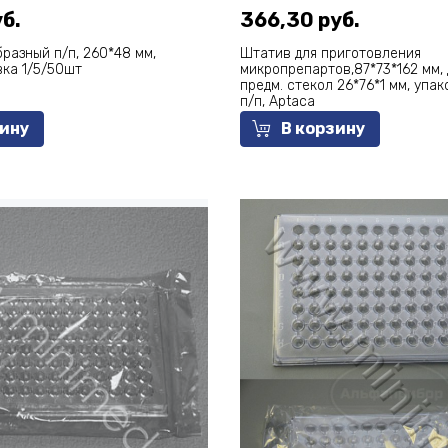
б.
366,30 руб.
разный п/п, 260*48 мм,
Штатив для приготовления
вка 1/5/50шт
микропрепартов,87*73*162 мм, 
предм. стекол 26*76*1 мм, упак
п/п, Aptaca
зину
В корзину