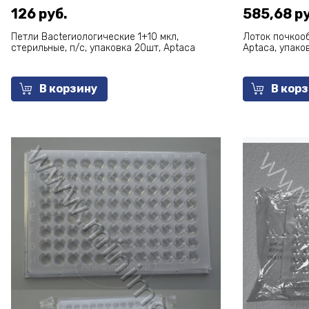
126 руб.
585,68 ру
Петли Bacterиологические 1+10 мкл,
Лоток почкооб
стерильные, п/с, упаковка 20шт, Aptaca
Aptaca, упако
В корзину
В кор