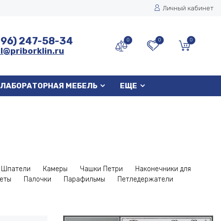
Личный кабинет
496) 247-58-34
0
0
0
l@priborklin.ru
ЛАБОРАТОРНАЯ МЕБЕЛЬ
ЕЩЕ
Шпатели
Камеры
Чашки Петри
Наконечники для
еты
Палочки
Парафильмы
Петледержатели