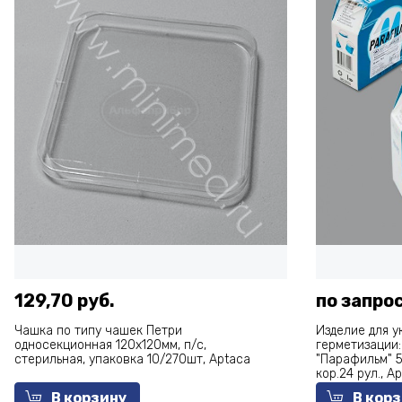
129,70 руб.
по запро
Чашка по типу чашек Петри
Изделие для у
односекционная 120х120мм, п/с,
герметизации
стерильная, упаковка 10/270шт, Aptaca
"Парафильм" 5
кор.24 рул., A
В корзину
В кор