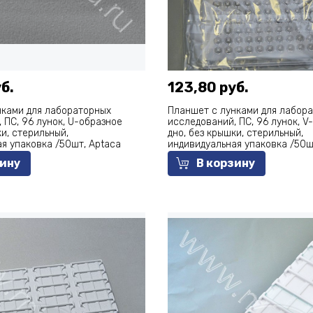
б.
123,80 руб.
нками для лабораторных
Планшет с лунками для лабор
 ПС, 96 лунок, U-образное
исследований, ПС, 96 лунок, V
ки, стерильный,
дно, без крышки, стерильный,
я упаковка /50шт, Aptaca
индивидуальная упаковка /50ш
зину
В корзину