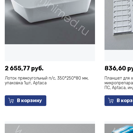
2 655,77 руб.
836,60 р
Лоток прямоугольный п/с, 350*250*80 мм,
Планшет для 
упаковка 1шт, Aptaca
микропрепара
ПС, Арtaca, и
В корзину
В кор