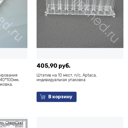
405,90 руб.
вирования
Штатив на 10 мест, п/с, Аptaca,
340*100мм,
индивидуальная упаковка
аковка,
В корзину