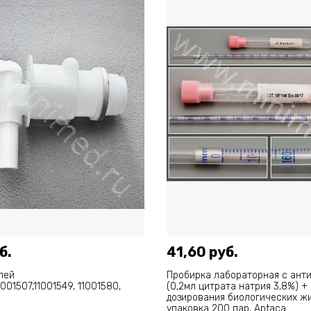
б.
41,60 руб.
лей
Пробирка лабораторная с ант
1001507,11001549, 11001580,
(0,2мл цитрата натрия 3,8%) +
дозирования биологических жи
упаковка 200 пар, Aptaca