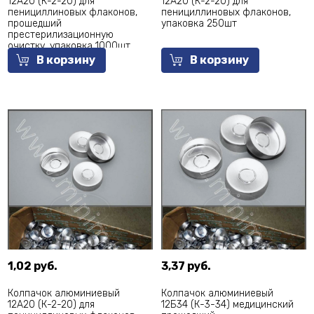
12А20 (К-2-20) для
12А20 (К-2-20) для
пенициллиновых флаконов,
пенициллиновых флаконов,
прошедший
упаковка 250шт
престерилизационную
очистку, упаковка 1000шт
В корзину
В корзину
1,02 руб.
3,37 руб.
Колпачок алюминиевый
Колпачок алюминиевый
12А20 (К-2-20) для
12Б34 (К-3-34) медицинский