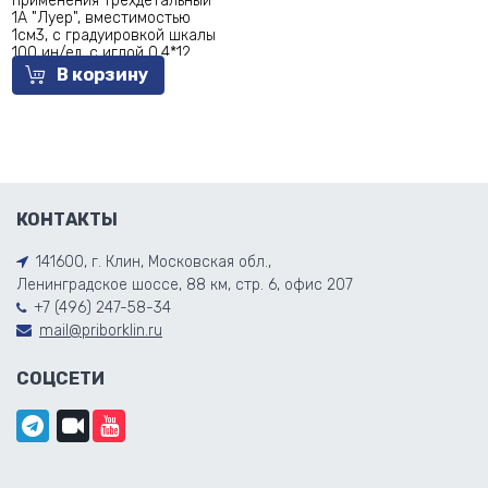
применения трехдетальный
1А "Луер", вместимостью
1см3, с градуировкой шкалы
100 ин/ед, с иглой 0,4*12,
упаковка 100/900шт
В корзину
КОНТАКТЫ
141600, г. Клин, Московская обл.,
Ленинградское шоссе, 88 км, стр. 6, офис 207
+7 (496) 247-58-34
mail@priborklin.ru
СОЦСЕТИ