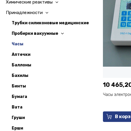
Химические реактивы
Принадлежности
Трубки силиконовые медицинские
Пробирки вакуумные
Часы
Аптечки
Баллоны
Бахилы
10 465,20
Бинты
Часы электрон
Бумага
Вата
В кор
Груши
Ерши