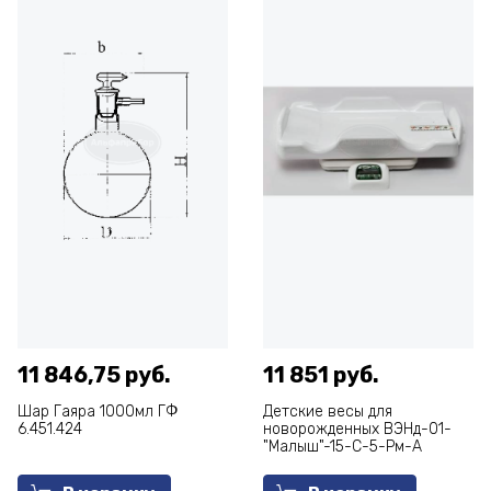
11 846,75 руб.
11 851 руб.
Шар Гаяра 1000мл ГФ
Детские весы для
6.451.424
новорожденных ВЭНд-01-
"Малыш"-15-С-5-Рм-А