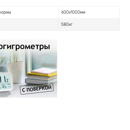
формы
600х1000мм
580кг