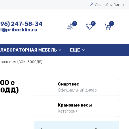
Личный кабинет
496) 247-58-34
0
0
0
l@priborklin.ru
ЛАБОРАТОРНАЯ МЕБЕЛЬ
ЕЩЕ
рованием (ВЭК-5000ДД)
00 с
Смартвес
00ДД)
Официальный дилер
Крановые весы
Категория