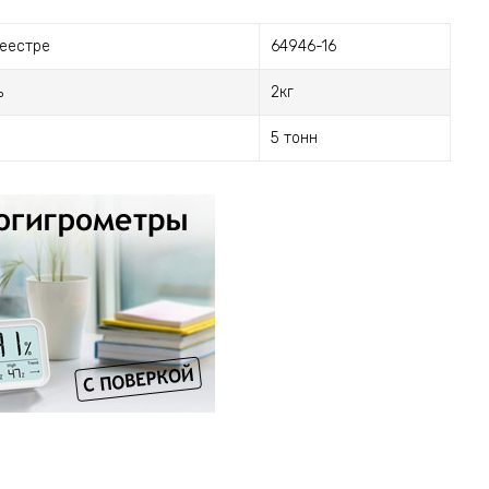
реестре
64946-16
ь
2кг
5 тонн