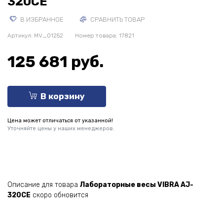
320CE
В ИЗБРАННОЕ
СРАВНИТЬ ТОВАР
Артикул:
MV_01252
Номер товара: 17821
125 681 руб.
В корзину
Цена может отличаться от указанной!
Уточняйте цены у наших менеджеров.
Описание для товара
Лабораторные весы VIBRA AJ-
320CE
скоро обновится