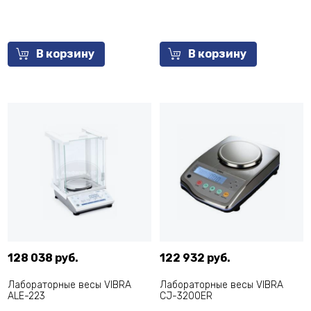
В корзину
В корзину
128 038 руб.
122 932 руб.
Лабораторные весы VIBRA
Лабораторные весы VIBRA
ALE-223
CJ-3200ER