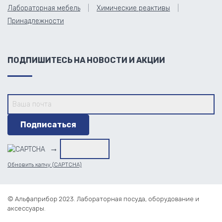
Лабораторная мебель
Химические реактивы
Принадлежности
ПОДПИШИТЕСЬ НА НОВОСТИ И АКЦИИ
→
Обновить капчу (CAPTCHA)
© Альфаприбор 2023. Лабораторная посуда, оборудование и
аксессуары.