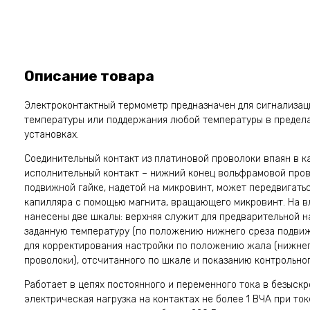
Описание товара
Электроконтактный термометр предназначен для сигнализац
температуры или поддержания любой температуры в предел
установках.
Соединительный контакт из платиновой проволоки впаян в к
исполнительный контакт – нижний конец вольфрамовой пров
подвижной гайке, надетой на микровинт, может передвигатьс
капилляра с помощью магнита, вращающего микровинт. На 
нанесены две шкалы: верхняя служит для предварительной 
заданную температуру (по положению нижнего среза подвиж
для корректирования настройки по положению жала (нижне
проволоки), отсчитанного по шкале и показанию контрольно
Работает в цепях постоянного и переменного тока в безыск
электрическая нагрузка на контактах не более 1 ВЧА при ток