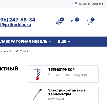
Личный кабинет
496) 247-58-34
0
0
0
l@priborklin.ru
ЛАБОРАТОРНАЯ МЕБЕЛЬ
ЕЩЕ
ловой ТПК-М У №3
актный
ТЕРМОПРИБОР
Оригинальная продукция
Электроконтактные
термометры
Категория