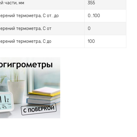
й части, мм
355
ерений термометра, С от...до
0...100
ерений термометра, С от
0
ерений термометра, С до
100