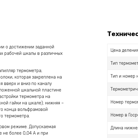
Техниче
ии о достижении заданной
Цена делени
ах рабочей шкалы в различных
Тип термоме
апилляр термометра;
Тип и номер 
олоки, которая закреплена на
я вверх и вниз по каналу
Термометрич
вложенной шкальной пластине
настройки термометра на
Номер термо
ной гайки на шкале); нижняя –
го конца вольфрамовой
Номер в Гос
го термометра.
ровом режиме. Допускаемая
Длина нижне
е не более 0,04 А и при