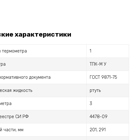
ские характеристики
я термометра
1
тра
ТПК-М У
нормативного документа
ГОСТ 9871-75
еская жидкость
ртуть
метра
3
реестре СИ РФ
4478-09
й части, мм
201, 291