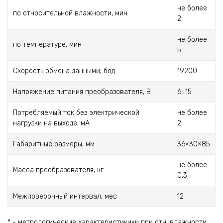
не более
по относительной влажности, мин
2
не более
по температуре, мин
5
Скорость обмена данными, бод
19200
Напряжение питания преобразователя, В
6...15
Потребляемый ток без электрической
не более
нагрузки на выходе, мА
2
Габаритные размеры, мм
36×30×85
не более
Масса преобразователя, кг
0,3
Межповерочный интервал, мес
12
* - метрологические характеристикики при отн. влажности