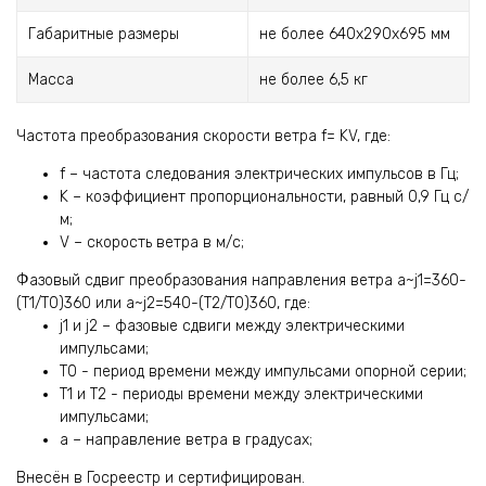
Габаритные размеры
не более 640х290х695 мм
Масса
не более 6,5 кг
Частота преобразования скорости ветра f= KV, где:
f – частота следования электрических импульсов в Гц;
K – коэффициент пропорциональности, равный 0,9 Гц с/
м;
V – скорость ветра в м/с;
Фазовый сдвиг преобразования направления ветра a~j1=360-
(T1/T0)360 или a~j2=540-(T2/T0)360, где:
j1 и j2 – фазовые сдвиги между электрическими
импульсами;
T0 - период времени между импульсами опорной серии;
T1 и T2 - периоды времени между электрическими
импульсами;
a – направление ветра в градусах;
Внесён в Госреестр и сертифицирован.