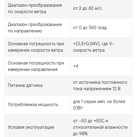
Диапазон преобразования
от 2 до 60 м/с
по скорости ветра
Диапазон преобразования
от 0 до 360 град.
по направлению
Основная погрешность при
+(0,3+0,04V), где V–
измерении скорости ветра
скорость ветра
Основная погрешность при
+6
измерении направления
от источника постоянного
Питание датчика
тока напряжением 12 В
для 1 серии имп. не более
Потребляемая мощность
0,1Вт
от –50 до +50С и
Условия эксплуатации
относительной влажности
до 98%