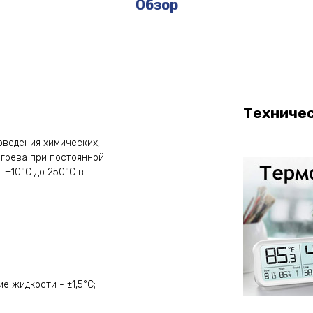
Обзор
Техниче
оведения химических,
грева при постоянной
 +10°С до 250°С в
;
 жидкости - ±1,5°С;