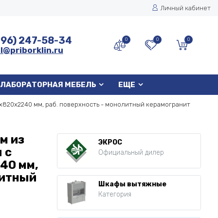
Личный кабинет
496) 247-58-34
0
0
0
l@priborklin.ru
ЛАБОРАТОРНАЯ МЕБЕЛЬ
ЕЩЕ
х820х2240 мм, раб. поверхность - монолитный керамогранит
м из
ЭКРОС
 с
Официальный дилер
40 мм,
литный
Шкафы вытяжные
Категория