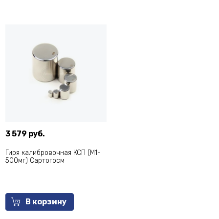
3 579 руб.
Гиря калибровочная КСП (M1-
500мг) Сартогосм
В корзину