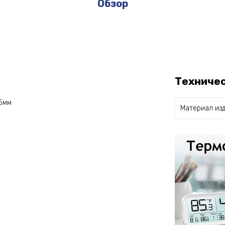
Обзор
Техниче
*5мм
Материал из