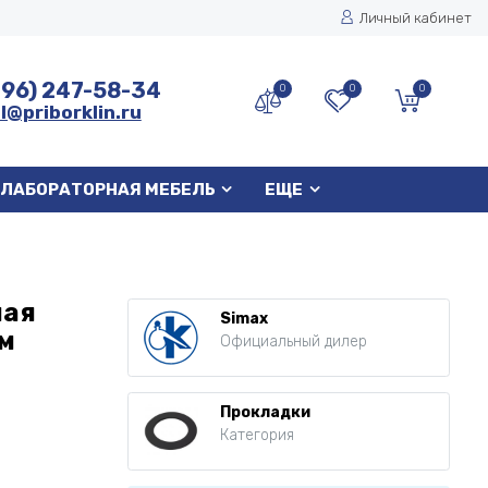
Личный кабинет
496) 247-58-34
0
0
0
l@priborklin.ru
ЛАБОРАТОРНАЯ МЕБЕЛЬ
ЕЩЕ
ная
Simax
ем
Официальный дилер
Прокладки
Категория