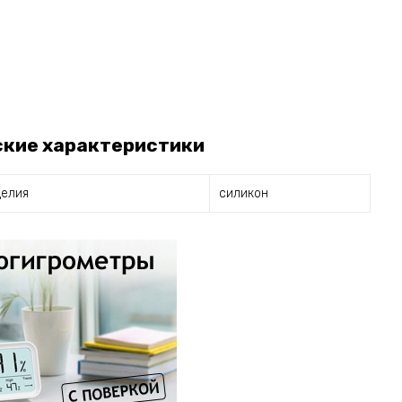
ские характеристики
делия
силикон