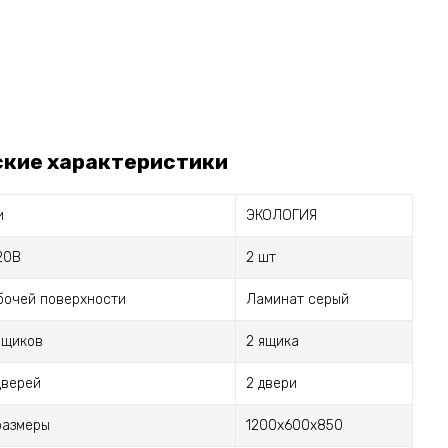
ские характеристики
и
ЭКОЛОГИЯ
20В
2 шт
бочей поверхности
Ламинат серый
ящиков
2 ящика
дверей
2 двери
размеры
1200x600x850