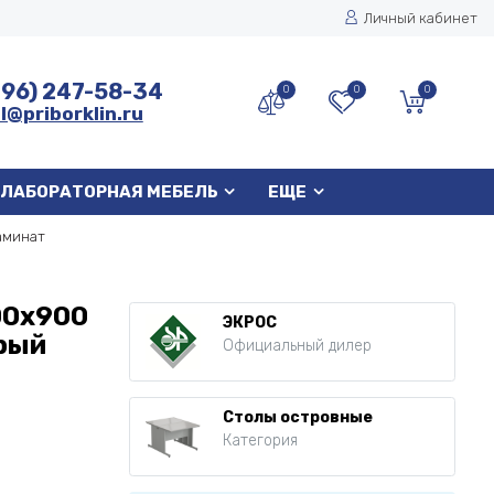
Личный кабинет
496) 247-58-34
0
0
0
l@priborklin.ru
ЛАБОРАТОРНАЯ МЕБЕЛЬ
ЕЩЕ
аминат
00х900
ЭКРОС
ерый
Официальный дилер
Столы островные
Категория