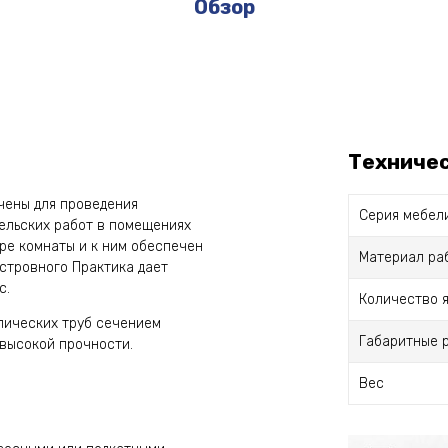
Обзор
Техниче
чены для проведения
Серия мебел
ельских работ в помещениях
ре комнаты и к ним обеспечен
Материал ра
островного Практика дает
с.
Количество 
лических труб сечением
Габаритные 
высокой прочности.
Вес