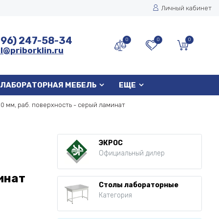
Личный кабинет
496) 247-58-34
0
0
0
l@priborklin.ru
ЛАБОРАТОРНАЯ МЕБЕЛЬ
ЕЩЕ
 мм, раб. поверхность - серый ламинат
ЭКРОС
Официальный дилер
инат
Столы лабораторные
Категория