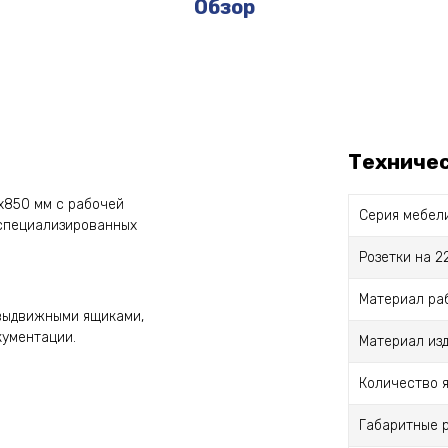
Обзор
Техниче
х850 мм с рабочей
Серия мебел
 специализированных
Розетки на 2
Материал ра
 выдвижными ящиками,
кументации.
Материал из
Количество 
Габаритные 