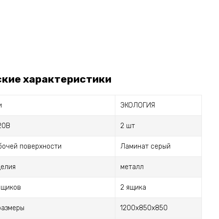
ские характеристики
и
ЭКОЛОГИЯ
20В
2 шт
бочей поверхности
Ламинат серый
делия
металл
ящиков
2 ящика
размеры
1200х850х850