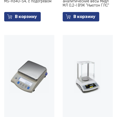
MS-Н340-S4, с подогревом
аналитические весы Мидл
МЛ 0,2-I В1Ж "Ньютон ГЛС"
В корзину
В корзину