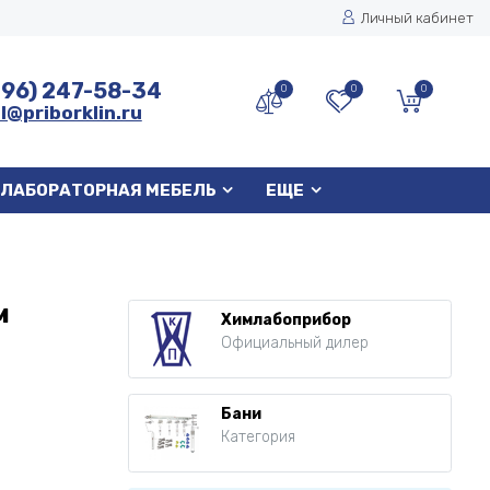
Личный кабинет
496) 247-58-34
0
0
0
l@priborklin.ru
ЛАБОРАТОРНАЯ МЕБЕЛЬ
ЕЩЕ
м
Химлабоприбор
Официальный дилер
Бани
Категория