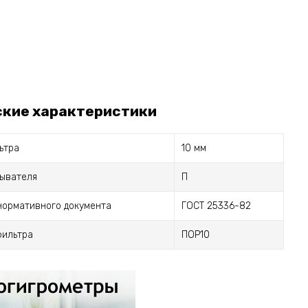
ские характеристики
ьтра
10 мм
мывателя
П
нормативного документа
ГОСТ 25336-82
фильтра
ПОР10