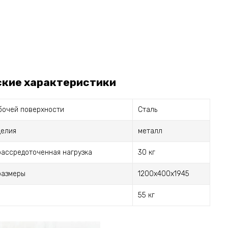
ские характеристики
бочей поверхности
Сталь
делия
металл
рассредоточенная нагрузка
30 кг
размеры
1200x400x1945
55 кг