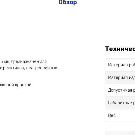
Обзор
Техниче
45 мм предназначен для
Материал ра
х реактивов, неагрессивных
Материал из
шковой краской.
Допустимая 
Габаритные 
Вес