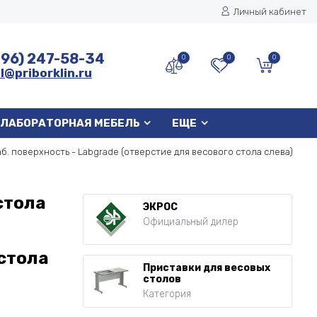
Личный кабинет
496) 247-58-34
0
0
0
l@priborklin.ru
ЛАБОРАТОРНАЯ МЕБЕЛЬ
ЕЩЕ
б. поверхность - Labgrade (отверстие для весового стола слева)
стола
ЭКРОС
Официальный дилер
 стола
Приставки для весовых
столов
Категория