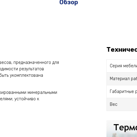
Обзор
Техниче
весов, предназначенного для
Серия мебел
одимости результатов
 быть укомплектована
Материал ра
Габаритные 
нтрированными минеральными
елями; устойчиво к
Вес