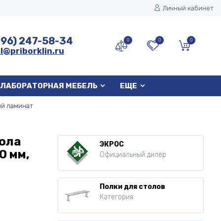
Личный кабинет
496) 247-58-34
0
0
0
l@priborklin.ru
ЛАБОРАТОРНАЯ МЕБЕЛЬ
ЕЩЕ
ый ламинат
тола
ЭКРОС
0 мм,
Официальный дилер
Полки для столов
Категория