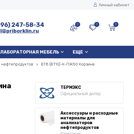
Личный кабинет
496) 247-58-34
0
0
0
l@priborklin.ru
ЛАБОРАТОРНАЯ МЕБЕЛЬ
ЕЩЕ
в нефтепродуктов
ВТ8 (ВТ10)-К-ПЖ50 Корзина
ина
ТЕРМЭКС
Официальный дилер
Аксессуары и расходные
материалы для
анализаторов
нефтепродуктов
Категория