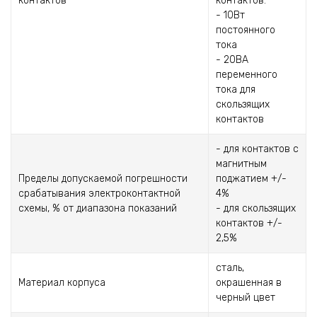
контактов
контактов:
- 10Вт
постоянного
тока
- 20ВА
переменного
тока для
скользящих
контактов
- для контактов с
магнитным
Пределы допускаемой погрешности
поджатием +/-
срабатывания электроконтактной
4%
схемы, % от диапазона показаний
- для скользящих
контактов +/-
2,5%
сталь,
Материал корпуса
окрашенная в
черный цвет