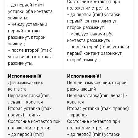
Состояние контактов при
- до первой (min)
положении стрелки:
уставки оба контакта
- до первой (min) уставки
замкнуты;
первый контакт замкнут,
- между уставками
второй разомкнут;
первый контакт
- междууставками оба
разомкнут, второй
контакта разомкнуты;
замкнут;
- после второй (max) уставки
- после второй (max)
первый контакт разомкнут,
уставки оба контакта
второй замкнут.
разомкнуты.
Исполнение IV
Исполнение VI
Два замыкающих
Первый замыкающий, второй
контакта
размыкающий
Первая уставка(min,
Первая уставка(min, левая) -
левая) - красная
красная
Вторая уставка (max,
Вторая уставка (max, правая)
правая) – синяя
– красная
Состояние контактов при
Состояние контактов при
положении стрелки:
положении стрелки:
- до первой (min)
- до первой (min) уставки