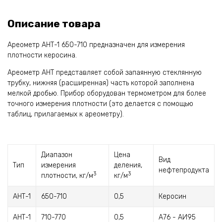
Описание товара
Ареометр АНТ-1 650-710 предназначен для измерения
плотности керосина.
Ареометр АНТ представляет собой запаянную стеклянную
трубку, нижняя (расширенная) часть которой заполнена
мелкой дробью. Прибор оборудован термометром для более
точного измерения плотности (это делается с помощью
таблиц, прилагаемых к ареометру).
Диапазон
Цена
Вид
Тип
измерения
деления,
нефтепродукта
3
3
плотности, кг/м
кг/м
АНТ-1
650-710
0,5
Керосин
АНТ-1
710-770
0,5
А76 - АИ95