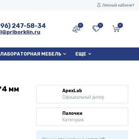
Личный кабинет
496) 247-58-34
0
0
0
l@priborklin.ru
ЛАБОРАТОРНАЯ МЕБЕЛЬ
ЕЩЕ
*4 мм
ApexLab
Официальный дилер
Палочки
Категория