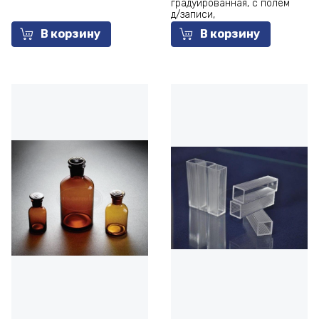
градуированная, с полем
д/записи,
завинчивающаяся крышка
В корзину
В корзину
с силиконовым
уплотнительным кольцом,
стерильная (50 шт.)