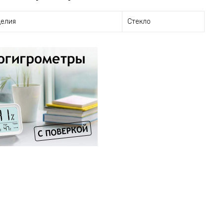
делия
Стекло