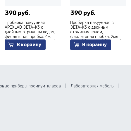
390 руб.
390 руб.
Пробирка вакуумная
Пробирка вакуумная с
APEXLAB ЭДТА-К3 с
ЭДТА-К3 с двойным
двойным отрывным кодом,
отрывным кодом,
фиолетовая пробка, 4мл
фиолетовая пробка, 2мл
(13х75) (пластик) (100 шт.)
(13х75) (пластик) (100 шт.)
В корзину
В корзину
овые приборы премиум-класса
Лабораторная мебель