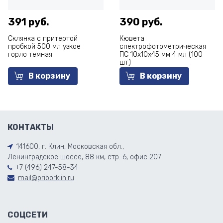
391 руб.
390 руб.
Склянка с притертой
Кювета
пробкой 500 мл узкое
спектрофотометрическая
горло темная
ПС 10х10х45 мм 4 мл (100
шт)
В корзину
В корзину
КОНТАКТЫ
141600, г. Клин, Московская обл.,
Ленинградское шоссе, 88 км, стр. 6, офис 207
+7 (496) 247-58-34
mail@priborklin.ru
СОЦСЕТИ