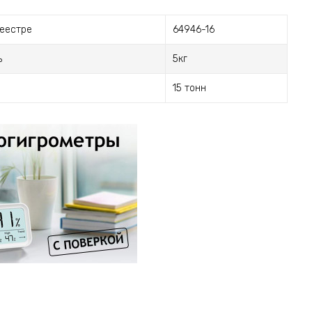
реестре
64946-16
ь
5кг
15 тонн