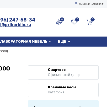
Личный кабинет
496) 247-58-34
0
0
0
l@priborklin.ru
ЛАБОРАТОРНАЯ МЕБЕЛЬ
ЕЩЕ
000Д)
000
Смартвес
Официальный дилер
Крановые весы
Категория