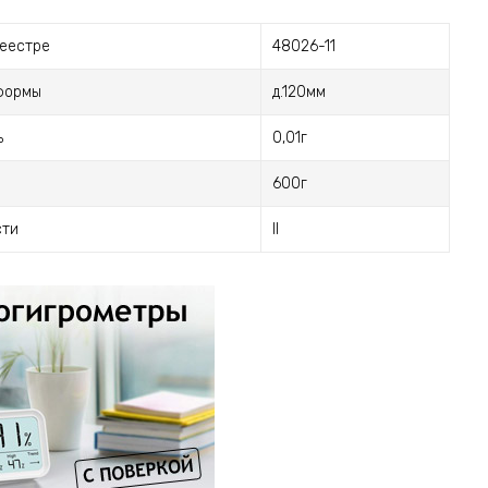
реестре
48026-11
формы
д.120мм
ь
0,01г
600г
сти
II