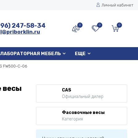
Личный кабинет
496) 247-58-34
0
0
0
l@priborklin.ru
ЛАБОРАТОРНАЯ МЕБЕЛЬ
ЕЩЕ
AS FW500-C-06
 весы
CAS
Официальный дилер
Фасовочные весы
Категория