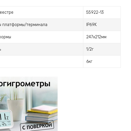
реестре
55922-13
ы платформы/терминала
IP69K
формы
247x212мм
ь
1/2г
6кг