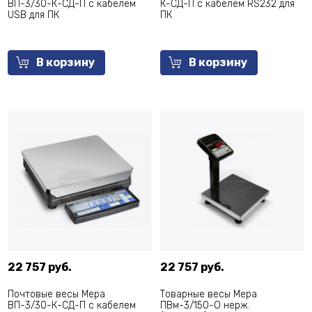
ВП-3/30-К-СД-П с кабелем
К-СД-П с кабелем RS232 для
USB для ПК
ПК
В корзину
В корзину
22 757 руб.
22 757 руб.
Почтовые весы Мера
Товарные весы Мера
ВП-3/30-К-СД-П с кабелем
ПВм-3/150-О нерж.