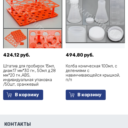
424,12 руб.
494,80 руб.
Штатив для пробирок 15мл,
Колба коническая 100мл, с
диам.17 мм*30 гн., 50мл д.28
делениями с
мм*20 гн.,ABS,
навинчивающейся крышкой,
индивидуальная упаковка
п/п
/50шт, оранжевый
В корзину
В корзину
КОНТАКТЫ