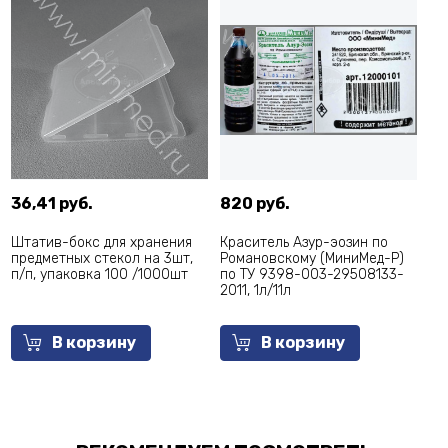
36,41 руб.
820 руб.
42
Штатив-бокс для хранения
Краситель Азур-эозин по
Кр
предметных стекол на 3шт,
Романовскому (МиниМед-Р)
ме
п/п, упаковка 100 /1000шт
по ТУ 9398-003-29508133-
Ма
2011, 1л/11л
М-
29
1л
В корзину
В корзину