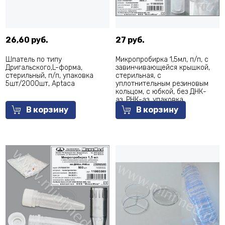
26,60 руб.
27 руб.
Шпатель по типу
Микропробирка 1,5мл, п/п, с
Дригальского,L-форма,
завинчивающейся крышкой,
стерильный, п/п, упаковка
стерильная, с
5шт/2000шт, Aptaca
уплотнительным резиновым
кольцом, с юбкой, без ДНК-
аз, РНК-аз, упаковка
500/1000шт, Aptaca
В корзину
В корзину