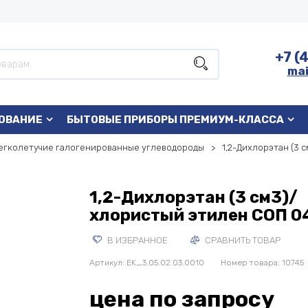
+7 (
mai
ОВАНИЕ
БЫТОВЫЕ ПРИБОРЫ ПРЕМИУМ-КЛАССА
егколетучие галогенированные углеводороды
1,2-Дихлорэтан (3 
1,2-Дихлорэтан (3 см3)/
хлористый этилен СОП 0
В ИЗБРАННОЕ
СРАВНИТЬ ТОВАР
Артикул:
EK_3.05.02.03.0010
Номер товара: 10745
цена по запросу