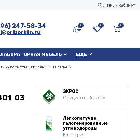
Личный кабинет
496) 247-58-34
0
0
0
l@priborklin.ru
ЛАБОРАТОРНАЯ МЕБЕЛЬ
ЕЩЕ
см3)/хлористый этилен СОП 0401-03
ЭКРОС
401-03
Официальный дилер
Легколетучие
галогенированные
углеводороды
Категория