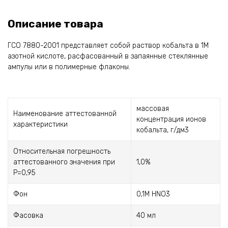
Описание товара
ГСО 7880-2001 представляет собой раствор кобальта в 1М
азотной кислоте, расфасованный в запаянные стеклянные
ампулы или в полимерные флаконы.
массовая
Наименование аттестованной
концентрация ионов
характеристики
кобальта, г/дм3
Относительная погрешность
аттестованного значения при
1,0%
P=0,95
Фон
0,1М HNO3
Фасовка
40 мл