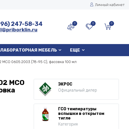
Личный кабинет
496) 247-58-34
0
0
0
l@priborklin.ru
ЛАБОРАТОРНАЯ МЕБЕЛЬ
ЕЩЕ
 МСО 0605:2003 (78-95 С), фасовка 100 мл
02 МСО
ЭКРОС
совка
Официальный дилер
ГСО температуры
вспышки в открытом
тигле
Категория