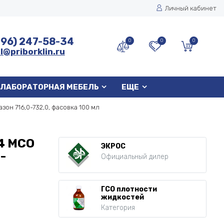
Личный кабинет
496) 247-58-34
0
0
0
l@priborklin.ru
ЛАБОРАТОРНАЯ МЕБЕЛЬ
ЕЩЕ
зон 716,0-732,0, фасовка 100 мл
4 МСО
ЭКРОС
-
Официальный дилер
ГСО плотности
жидкостей
Категория