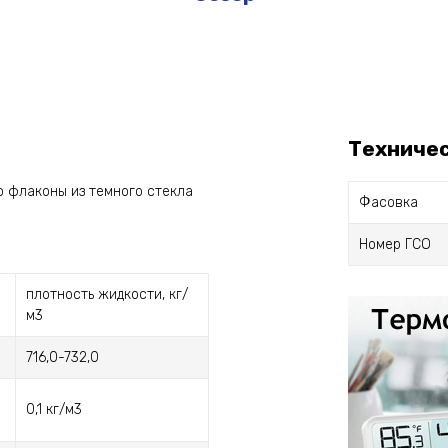
Техниче
о флаконы из темного стекла
Фасовка
Номер ГСО
плотность жидкости, кг/
м3
716,0-732,0
0,1 кг/м3