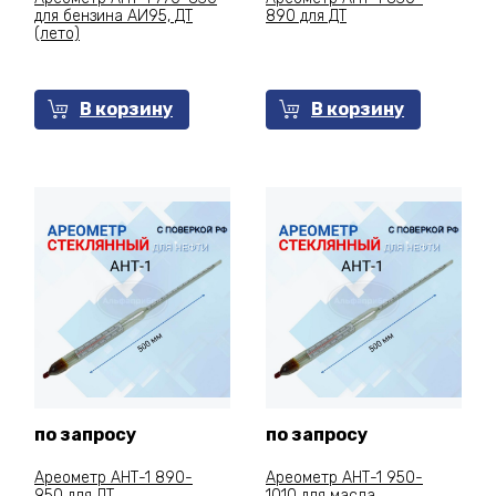
для бензина АИ95, ДТ
890 для ДТ
(лето)
В корзину
В корзину
по запросу
по запросу
Ареометр АНТ-1 890-
Ареометр АНТ-1 950-
950 для ДТ
1010 для масла