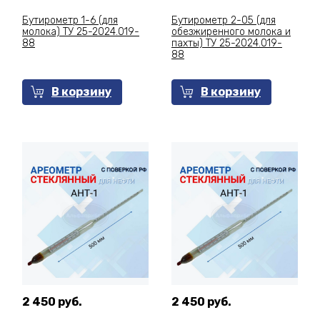
Бутирометр 1-6 (для
Бутирометр 2-05 (для
молока) ТУ 25-2024.019-
обезжиренного молока и
88
пахты) ТУ 25-2024.019-
88
В корзину
В корзину
2 450 руб.
2 450 руб.