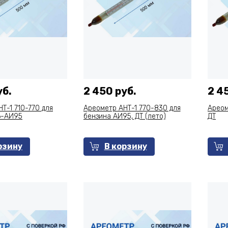
уб.
2 450 руб.
2 4
Т-1 710-770 для
Ареометр АНТ-1 770-830 для
Ареом
6-АИ95
бензина АИ95, ДТ (лето)
ДТ
рзину
В корзину