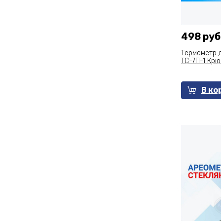
498 руб
Термометр 
ТС-7П-1 Крю
В ко