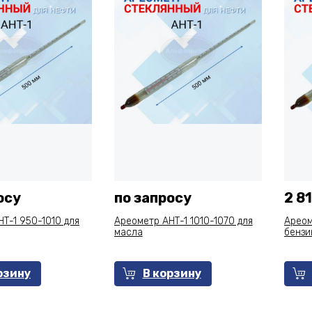
осу
по запросу
2 81
Т-1 950-1010 для
Ареометр АНТ-1 1010-1070 для
Ареом
масла
бензи
рзину
В корзину