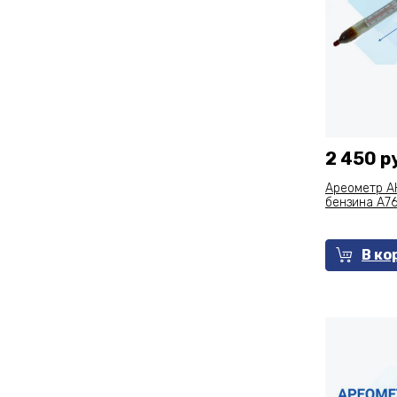
2 450 р
Ареометр АН
бензина А7
В ко