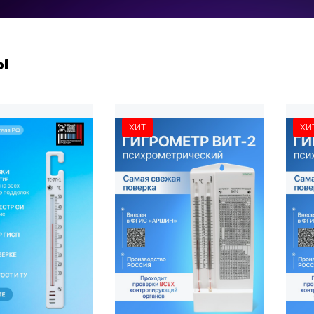
ы
ХИТ
ХИ