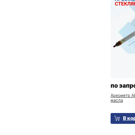
по запр
Ареометр АН
масла
В ко