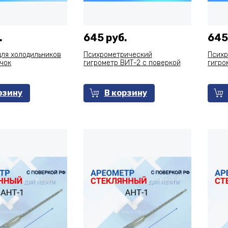
.
645 руб.
645
для холодильников
Психрометрический
Психр
чок
гигрометр ВИТ-2 с поверкой
гигро
рзину
В корзину