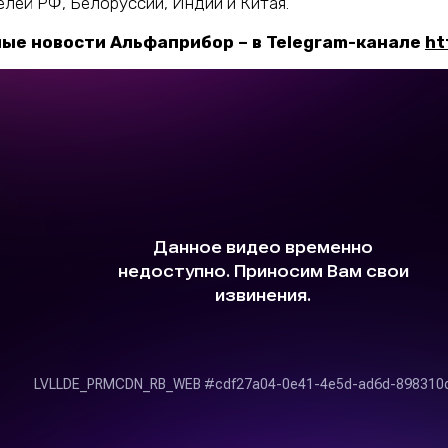
лей РФ, Белоруссии, Индии и Китая.
ые новости Альфаприбор – в Telegram-канале
ht